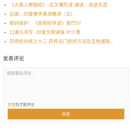
《大乘入楞伽经》-实叉难陀译 诵读：浪迹天涯
吕澂：印度佛学源流略讲（五）
密码保护：《金刚经导读》普巴07
口诵与书写 -印度文明讲座 叶少勇
药师经共修之十三 药师法门修持方法及五色缕除厄解脱法门
发表评论
请登录后评论...
登录
后才能评论