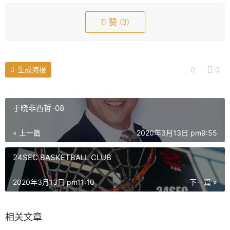
l
l
赞
(3)
s
c
r
e
生成海报
0
0
e
n
于晓非西哲-08
« 上一篇
2020年3月13日 pm9:55
24SEC BASKETBALL CLUB
2020年3月13日 pm11:10
下一篇 »
相关文章