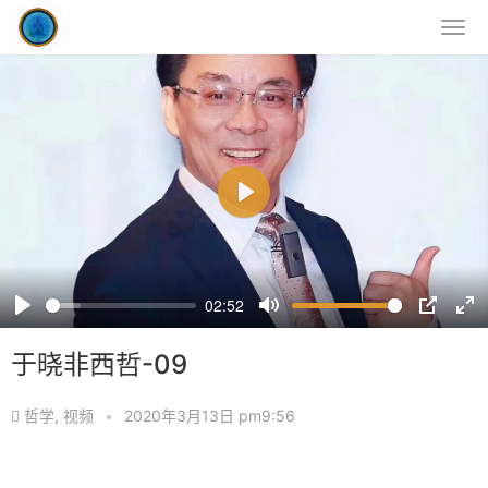
P
l
a
y
02:52
P
M
P
E
l
u
I
n
于晓非西哲-09
a
t
P
t
y
e
e
哲学
,
视频
•
2020年3月13日 pm9:56
r
f
u