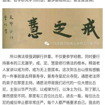
道理、哲学研究学习的话，最多是相似法，甚至是谤佛。
所以佛法很强调解行并重，不仅要参学经教，同时要行
持基本的三无漏学，戒、定、慧是修行佛法的根本。释迦老
人家讲以戒为师，戒为无上菩提本。这次到五台山很有感触
的一件事就是去拜普寿寺，普寿寺是尼众寺院，通愿老法师
的弟子在那里主持。通愿法师是我们近代的一位大德比丘
尼，主张以华严为宗，以戒律为行，以净土为归。到了那儿
果然感受不同，那里有三百位比丘尼，进去一看，每位比丘
尼的威仪举止都非常庄严，每个人都严格要求自己。我去的