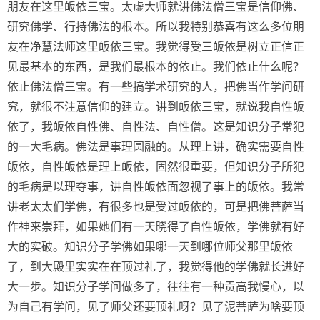
朋友在这里皈依三宝。太虚大师就讲佛法僧三宝是信仰佛、
研究佛学、行持佛法的根本。所以我特别恭喜有这么多位朋
友在净慧法师这里皈依三宝。我觉得受三皈依是树立正信正
见最基本的东西，是我们最根本的依止。我们依止什么呢？
依止佛法僧三宝。有一些搞学术研究的人，把佛当作学问研
究，就很不注意信仰的建立。讲到皈依三宝，就说我自性皈
依了，我皈依自性佛、自性法、自性僧。这是知识分子常犯
的一大毛病。佛法是事理圆融的。从理上讲，确实需要自性
皈依，自性皈依是理上皈依，固然很重要，但知识分子所犯
的毛病是以理夺事，讲自性皈依面忽视了事上的皈依。我常
讲老太太们学佛，有很多也是受过皈依的，可是把佛菩萨当
作神来崇拜，如果她们有一天晓得了自性皈依，学佛就有好
大的实破。知识分子学佛如果哪一天到哪位师父那里皈依
了，到大殿里实实在在顶过礼了，我觉得他的学佛就长进好
大一步。知识分子学问做多了，往往有一种贡高我慢心，以
为自己有学问，见了师父还要顶礼呀？见了泥菩萨为啥要顶