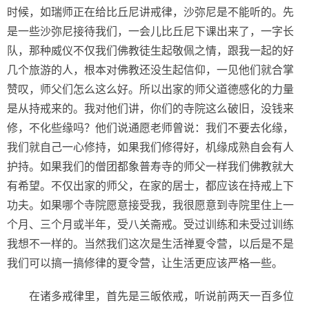
时候，如瑞师正在给比丘尼讲戒律，沙弥尼是不能听的。先
是一些沙弥尼接待我们，一会儿比丘尼下课出来了，一字长
队，那种威仪不仅我们佛教徒生起敬佩之情，跟我一起的好
几个旅游的人，根本对佛教还没生起信仰，一见他们就合掌
赞叹，师父们怎么这么好。所以出家的师父道德感化的力量
是从持戒来的。我对他们讲，你们的寺院这么破旧，没钱来
修，不化些缘吗？他们说通愿老师曾说：我们不要去化缘，
我们就自己一心修持，如果我们修得好，机缘成熟自会有人
护持。如果我们的僧团都象普寿寺的师父一样我们佛教就大
有希望。不仅出家的师父，在家的居士，都应该在持戒上下
功夫。如果哪个寺院愿意接受我，我很愿意到寺院里住上一
个月、三个月或半年，受八关斋戒。受过训练和未受过训练
我想不一样的。当然我们这次是生活禅夏令营，以后是不是
我们可以搞一搞修律的夏令营，让生活更应该严格一些。
在诸多戒律里，首先是三皈依戒，听说前两天一百多位