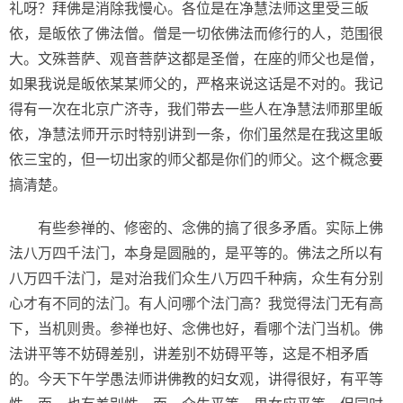
礼呀？拜佛是消除我慢心。各位是在净慧法师这里受三皈
依，是皈依了佛法僧。僧是一切依佛法而修行的人，范围很
大。文殊菩萨、观音菩萨这都是圣僧，在座的师父也是僧，
如果我说是皈依某某师父的，严格来说这话是不对的。我记
得有一次在北京广济寺，我们带去一些人在净慧法师那里皈
依，净慧法师开示时特别讲到一条，你们虽然是在我这里皈
依三宝的，但一切出家的师父都是你们的师父。这个概念要
搞清楚。
有些参禅的、修密的、念佛的搞了很多矛盾。实际上佛
法八万四千法门，本身是圆融的，是平等的。佛法之所以有
八万四千法门，是对治我们众生八万四千种病，众生有分别
心才有不同的法门。有人问哪个法门高？我觉得法门无有高
下，当机则贵。参禅也好、念佛也好，看哪个法门当机。佛
法讲平等不妨碍差别，讲差别不妨碍平等，这是不相矛盾
的。今天下午学愚法师讲佛教的妇女观，讲得很好，有平等