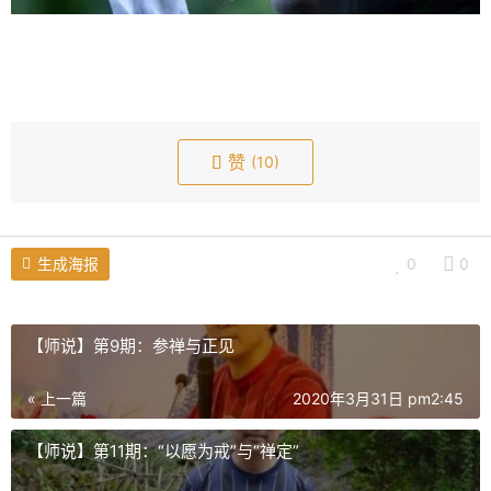
赞
(10)
生成海报
0
0
【师说】第9期：参禅与正见
« 上一篇
2020年3月31日 pm2:45
【师说】第11期：“以愿为戒”与“禅定”