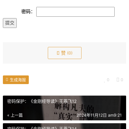
l
l
密码：
s
c
r
e
e
n
赞
(0)
生成海报
0
0
密码保护：《金刚经导读》王燕飞12
« 上一篇
2024年11月12日 am9:21
密码保护：《金刚经导读》王燕飞14