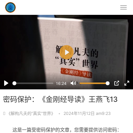
P
l
a
y
16:24
P
M
P
E
l
u
I
n
密码保护：《金刚经导读》王燕飞13
a
t
P
t
y
e
e
《解构凡夫的“真实”世界》
•
2024年11月12日 am9:23
r
f
这是一篇受密码保护的文章，您需要提供访问密码：
u