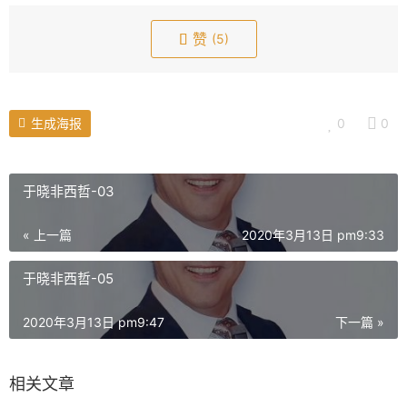
l
l
赞
(5)
s
c
r
e
生成海报
0
0
e
n
于晓非西哲-03
« 上一篇
2020年3月13日 pm9:33
于晓非西哲-05
2020年3月13日 pm9:47
下一篇 »
相关文章