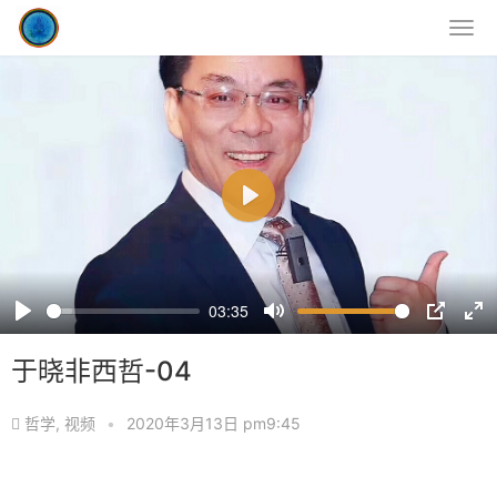
P
l
a
y
03:35
P
M
P
E
l
u
I
n
于晓非西哲-04
a
t
P
t
y
e
e
哲学
,
视频
•
2020年3月13日 pm9:45
r
f
u