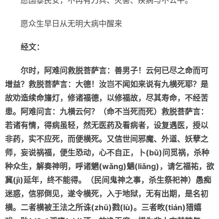
愿国泰民安，不再有刀兵、灾害、疾病与不公平。
愿众生早日从无明大病中醒来
经文：
尔时，阿难问救脱菩萨言：善男子！云何已尽之命而可
增益？救脱菩萨言：大德！汝岂不闻如来说有九横死耶？是
故劝造续命旛灯，修诸福德，以修福故，尽其寿命，不经苦
患。阿难问言：九横云何？（命不当死而死）救脱菩萨言：
若诸有情，得病虽轻，然无医药及看病者，设复遇医，授以
非药，实不应死，而便横死。又信世间邪魔、外道、妖孽之
师，妄说祸福，便生恐动，心不自正，卜(b
ǔ)
问觅祸，杀种
种众生，解奏神明，呼诸魍(w
ǎng)
魉(li
ǎng)
，请乞福祐，欲
冀(j
ì)
延年，终不能得。（民间鬼神之事，杀生祭祀神）愚痴
迷惑，信邪倒见，遂令横死，入于地狱，无有出期，是名初
横。二者横被王法之所诛(zh
ū)
戮(l
ù)
。三者畋(ti
án)
猎嬉