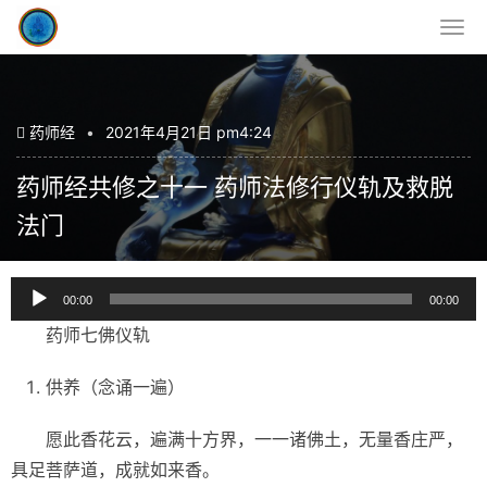
药师经
•
2021年4月21日 pm4:24
药师经共修之十一 药师法修行仪轨及救脱
法门
音
00:00
00:00
频
药师七佛仪轨
播
放
供养（念诵一遍）
器
愿此香花云，遍满十方界，一一诸佛土，无量香庄严，
具足菩萨道，成就如来香。