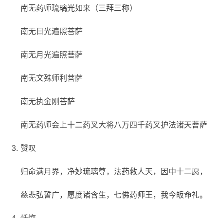
南无药师琉璃光如来（三拜三称）
南无日光遍照菩萨
南无月光遍照菩萨
南无文殊师利菩萨
南无执金刚菩萨
南无药师会上十二药叉大将八万四千药叉护法诸天菩萨
赞叹
归命满月界，净妙琉璃尊，法药救人天，因中十二愿，
慈悲弘誓广，愿度诸含生，七佛药师王，我今皈命礼。