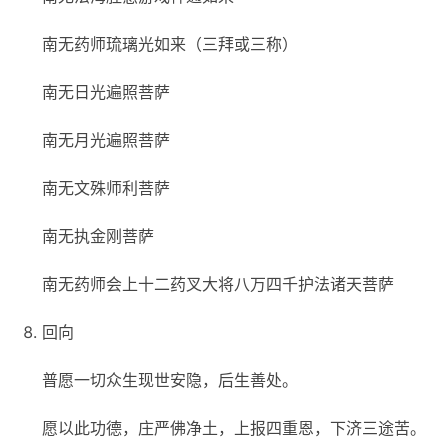
南无药师琉璃光如来（三拜或三称）
南无日光遍照菩萨
南无月光遍照菩萨
南无文殊师利菩萨
南无执金刚菩萨
南无药师会上十二药叉大将八万四千护法诸天菩萨
回向
普愿一切众生现世安隐，后生善处。
愿以此功德，庄严佛净土，上报四重恩，下济三途苦。